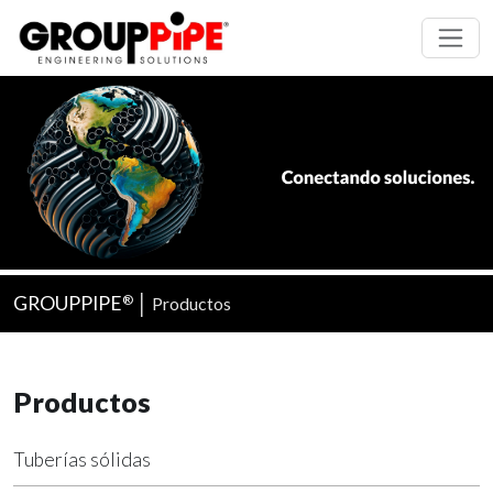
GROUPPIPE
│
Productos
®
Productos
Tuberías sólidas