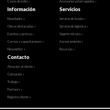
Casos de éxito »
Accesorios p/corrugadas »
Información
Servicios
Novedades »
Servicio de fusión »
Obras destacadas »
Servicio de logística »
Eventos y prensa »
Soporte técnico »
Cursos y capacitaciones »
Asesoramiento »
Newsletter »
Recursos »
Contacto
Atención al cliente »
Cotización »
Trabajo »
Partners »
Registro cliente »