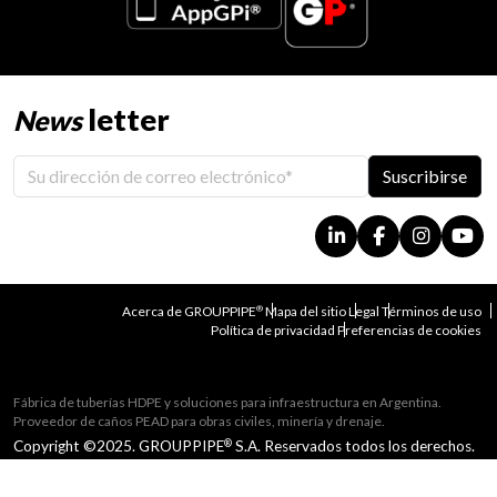
letter
News
Suscribirse
Acerca de GROUPPIPE
Mapa del sitio
Legal
Términos de uso
®
Política de privacidad
Preferencias de cookies
Fábrica de tuberías HDPE y soluciones para infraestructura en Argentina.
Proveedor de caños PEAD para obras civiles, minería y drenaje.
Copyright ©2025. GROUPPIPE
S.A. Reservados todos los derechos.
®
Desarrollado por TASSMAR
.
®