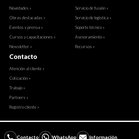
Novedades »
Servicio de fusión »
Obras destacadas »
Servicio de logística »
Eventos y prensa »
Soporte técnico »
Cursos y capacitaciones »
Asesoramiento »
Newsletter »
Recursos »
Contacto
Atención al cliente »
Cotización »
Trabajo »
Partners »
Registro cliente »
Contacto
WhatsApp
Información