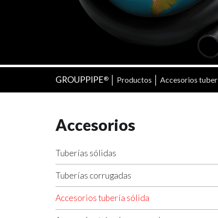
GROUPPIPE
│
│
Productos
Accesorios tuberí
®
Accesorios
Tuberías sólidas
Tuberías corrugadas
Accesorios tubería sólida