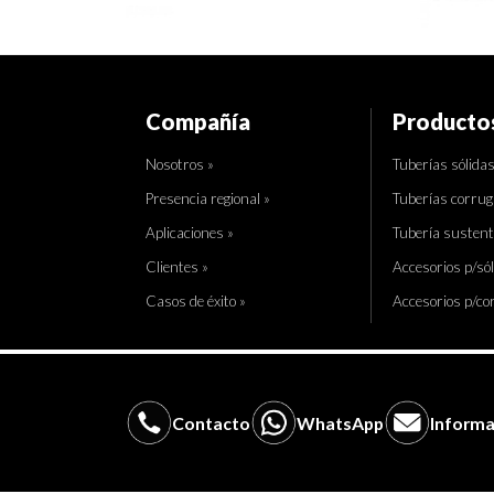
Compañía
Producto
Nosotros »
Tuberías sólidas
Presencia regional »
Tuberías corrug
Aplicaciones »
Tubería sustent
Clientes »
Accesorios p/sól
Casos de éxito »
Accesorios p/co
Contacto
WhatsApp
Informa