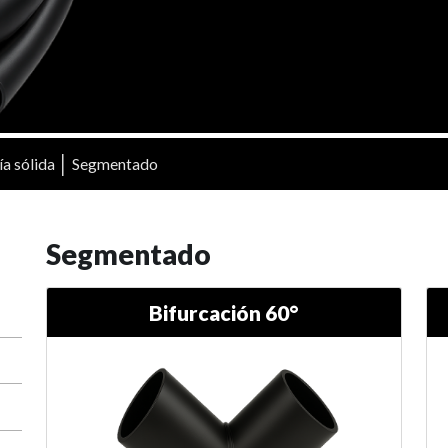
│
a sólida
Segmentado
Segmentado
Bifurcación 60°