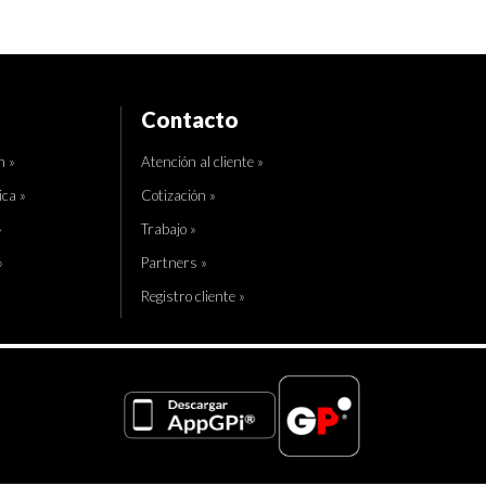
Contacto
n »
Atención al cliente »
ica »
Cotización »
»
Trabajo »
»
Partners »
Registro cliente »