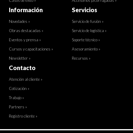
Casos de éxito »
Accesorios p/corrugadas »
Información
Servicios
Novedades »
Servicio de fusión »
Obras destacadas »
Servicio de logística »
Eventos y prensa »
Soporte técnico »
Cursos y capacitaciones »
Asesoramiento »
Newsletter »
Recursos »
Contacto
Atención al cliente »
Cotización »
Trabajo »
Partners »
Registro cliente »